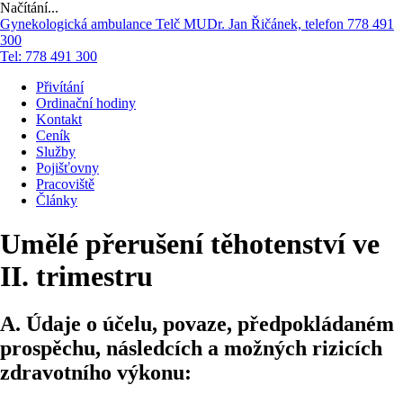
Načítání...
Přejít
Gynekologická ambulance Telč
MUDr. Jan Řičánek, telefon 778 491
k
300
obsahu
Tel:
778 491 300
webu
Přivítání
Ordinační hodiny
Kontakt
Ceník
Služby
Pojišťovny
Pracoviště
Články
Umělé přerušení těhotenství ve
II. trimestru
A. Údaje o účelu, povaze, předpokládaném
prospěchu, následcích a možných rizicích
zdravotního výkonu: