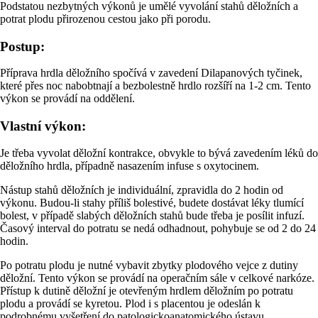
Podstatou nezbytných výkonů je umělé vyvolání stahů děložních a
potrat plodu přirozenou cestou jako při porodu.
Postup:
Příprava hrdla děložního spočívá v zavedení Dilapanových tyčinek,
které přes noc nabobtnají a bezbolestně hrdlo rozšíří na 1-2 cm. Tento
výkon se provádí na oddělení.
Vlastní výkon:
Je třeba vyvolat děložní kontrakce, obvykle to bývá zavedením léků do
děložního hrdla, případně nasazením infuse s oxytocinem.
Nástup stahů děložních je individuální, zpravidla do 2 hodin od
výkonu. Budou-li stahy příliš bolestivé, budete dostávat léky tlumící
bolest, v případě slabých děložních stahů bude třeba je posílit infuzí.
Časový interval do potratu se nedá odhadnout, pohybuje se od 2 do 24
hodin.
Po potratu plodu je nutné vybavit zbytky plodového vejce z dutiny
děložní. Tento výkon se provádí na operačním sále v celkové narkóze.
Přístup k dutině děložní je otevřeným hrdlem děložním po potratu
plodu a provádí se kyretou. Plod i s placentou je odeslán k
podrobnému vyšetření do patologickoanatomického ústavu.