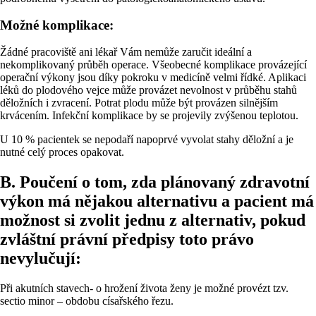
Možné komplikace:
Žádné pracoviště ani lékař Vám nemůže zaručit ideální a
nekomplikovaný průběh operace. Všeobecné komplikace provázející
operační výkony jsou díky pokroku v medicíně velmi řídké. Aplikaci
léků do plodového vejce může provázet nevolnost v průběhu stahů
děložních i zvracení. Potrat plodu může být provázen silnějším
krvácením. Infekční komplikace by se projevily zvýšenou teplotou.
U 10 % pacientek se nepodaří napoprvé vyvolat stahy děložní a je
nutné celý proces opakovat.
B. Poučení o tom, zda plánovaný zdravotní
výkon má nějakou alternativu a pacient má
možnost si zvolit jednu z alternativ, pokud
zvláštní právní předpisy toto právo
nevylučují:
Při akutních stavech- o hrožení života ženy je možné provézt tzv.
sectio minor – obdobu císařského řezu.