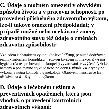
C. Údaje o možném omezení v obvyklém
způsobu života a v pracovní schopnosti po
provedení příslušného zdravotního výkonu,
lze-li takové omezení předpokládat; v
případě možné nebo očekávané změny
zdravotního stavu též údaje o změnách
zdravotní způsobilosti:
Vzhledem k charakteru výkonu (poševní přístup) je nutné dodržovat
režim k zabránění komplikací – rozvoji krvácení či infekce. Zvýšená
hygiena (časté sprchování, ne koupele) vyvarování se zvýšené fyzické
námahy a pohlavního styku je třeba po dobu 6 týdnů. Za 2 týdny po
výkonu je nutná kontrola u gynekologa. Obnovení menstruace lze
očekávat za 4 – 6 týdnů po výkonu.
D. Údaje o léčebném režimu a
preventivních opatřeních, která jsou
vhodná, o provedení kontrolních
zdravotních výkonů: