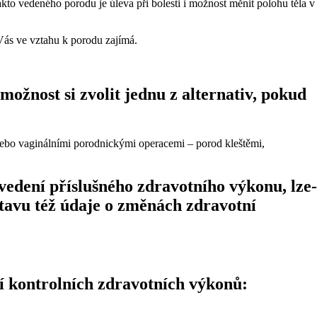
kto vedeného porodu je úleva při bolesti i možnost měnit polohu těla v
 Vás ve vztahu k porodu zajímá.
ožnost si zvolit jednu z alternativ, pokud
nebo vaginálními porodnickými operacemi – porod kleštěmi,
edení příslušného zdravotního výkonu, lze-
tavu též údaje o změnách zdravotní
í kontrolních zdravotních výkonů: