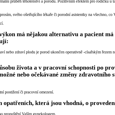
mální průběh těhotenství a porodu. Pozitivním efektem pro rodičku u ta
 prosím, svého ošetřujícího lékaře či porodní asistentky na všechno, co
cí.
výkon má nějakou alternativu a pacient má m
ují:
raví nebo zdraví plodu je porod ukončen operativně -císařským řezem 
obu života a v pracovní schopnosti po prov
 možné nebo očekávané změny zdravotního s
í postižení či pracovní omezení.
 opatřeních, která jsou vhodná, o proveden
 po propuštění Vaším gynekologem.