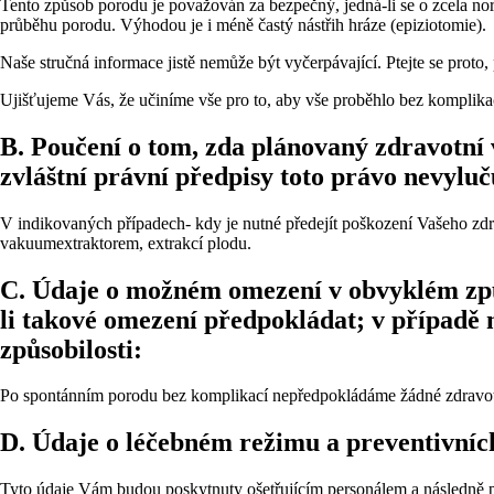
Tento způsob porodu je považován za bezpečný, jedná-li se o zcela nor
průběhu porodu. Výhodou je i méně častý nástřih hráze (epiziotomie).
Naše stručná informace jistě nemůže být vyčerpávající. Ptejte se proto,
Ujišťujeme Vás, že učiníme vše pro to, aby vše proběhlo bez komplika
B. Poučení o tom, zda plánovaný zdravotní 
zvláštní právní předpisy toto právo nevyluč
V indikovaných případech- kdy je nutné předejít poškození Vašeho zd
vakuumextraktorem, extrakcí plodu.
C. Údaje o možném omezení v obvyklém způs
li takové omezení předpokládat; v případě
způsobilosti:
Po spontánním porodu bez komplikací nepředpokládáme žádné zdravotn
D. Údaje o léčebném režimu a preventivních
Tyto údaje Vám budou poskytnuty ošetřujícím personálem a následně