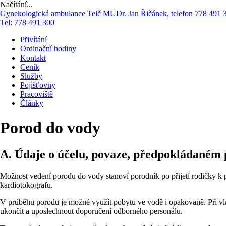
Načítání...
Přejít
Gynekologická ambulance Telč
MUDr. Jan Řičánek, telefon 778 491 
k
Tel:
778 491 300
obsahu
Přivítání
webu
Ordinační hodiny
Kontakt
Ceník
Služby
Pojišťovny
Pracoviště
Články
Porod do vody
A. Údaje o účelu, povaze, předpokládaném 
Možnost vedení porodu do vody stanoví porodník po přijetí rodičky k p
kardiotokografu.
V průběhu porodu je možné využít pobytu ve vodě i opakovaně. Při vl
ukončit a uposlechnout doporučení odborného personálu.