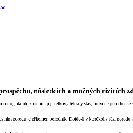
300
prospěchu, následcích a možných rizicích z
orodu, jakmile zhodnotí její celkový tělesný stav, provede porodnické
astním porodu je přítomen porodník. Dojde-li v kterékoliv fázi porod