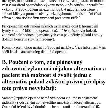
měchýře, močovodu a tlustého střeva či cév. Tato poškození mohou
vést k rozšíření operačního výkonu nebo k následnému operačnímu
výkonu. Při pokročilém nálezu mohou být nádorem postiženy i
střevní kličky a proto se někdy nelze vyhnout ani odstranění části
střeva a jeho dočasnému vyvedení přes stěnu břišní.
Při operačním odstranění mízních uzlin může dojít k hromadění
lymfy v dutině břišní po operaci, což může způsobovat bolesti,
zhoršení průchodnosti lymfatických cest pak někdy působí i otoky
dolních končetin (tzv. lymfedémy).
Komplikace mohou nastat i při podání narkózy. Více informací Vám
sdělí lékař – anesteziolog den před operací.
B. Poučení o tom, zda plánovaný
zdravotní výkon má nějakou alternativu a
pacient má možnost si zvolit jednu z
alternativ, pokud zvláštní právní předpisy
toto právo nevylučují:
Samotný způsob operace nemá vzhledem k nutnosti dostatečné
radikality ( odstranění co největšího množství nádoru) alternativu.
Operační řešení bývá doplněno chemoterapií a radioterapií ať již