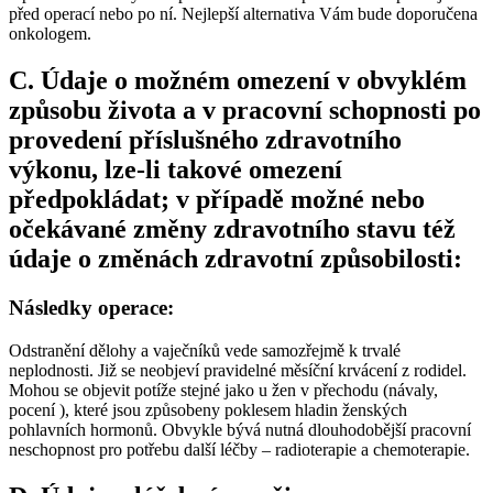
před operací nebo po ní. Nejlepší alternativa Vám bude doporučena
onkologem.
C. Údaje o možném omezení v obvyklém
způsobu života a v pracovní schopnosti po
provedení příslušného zdravotního
výkonu, lze-li takové omezení
předpokládat; v případě možné nebo
očekávané změny zdravotního stavu též
údaje o změnách zdravotní způsobilosti:
Následky operace:
Odstranění dělohy a vaječníků vede samozřejmě k trvalé
neplodnosti. Již se neobjeví pravidelné měsíční krvácení z rodidel.
Mohou se objevit potíže stejné jako u žen v přechodu (návaly,
pocení ), které jsou způsobeny poklesem hladin ženských
pohlavních hormonů. Obvykle bývá nutná dlouhodobější pracovní
neschopnost pro potřebu další léčby – radioterapie a chemoterapie.