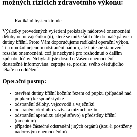
možných rizicích zdravotního výkonu:
Radikální hysterektomie
Výsledky provedených vyšetření prokázaly nádorové onemocnění
dělohy nebo vaječníku (ů), které se může šířit dále do malé pánve a
dutiny břišní. Proto Vám doporučujeme radikální operační výkon.
Ten umožní nejenom odstranění nádoru, ale i přesné stanovení
rozsahu onemocnění, což je nezbytné pro rozhodnutí o dalším
způsobu léčby. Nebyla-li jste dosud o Vašem onemocnění
dostatečně informována, zeptejte se, prosím, svého ošetřujícího
lékaře na oddělení.
Operační postup:
otevření dutiny břišní kožním řezem od pupku (případně nad
pupkem) ke sponě stydké
odstranění dělohy, vejcovodů a vaječníků
odstranění okolního vaziva a mízních uzlin
odstranění apendixu (slepé střevo) a předstěny břišní
(omentum)
případně částečné odstranění jiných orgánů (jsou-li postiženy
nádorovým onemocněním)