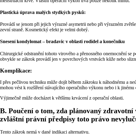
menstruační krve. Vlastní operační výkon trvá pouze několik minut.
Plastická úprava malých stydkých pysků:
Provádí se jenom při jejich výrazné asymetrii nebo při výrazném zvětše
zevní straně. Kosmetický efekt je velmi dobrý.
Snesení kondylomat – bradavic v oblasti rodidel a konečníku
Chirurgické odstranění tohoto virového a přenosného onemocnění se po
obvykle se zákrok provádí jen v povrchových vrstvách kůže nebo slizn
Komplikace:
I přes pečlivou techniku může dojít během zákroku k náhodnému a ne
mohou vést k rozšíření stávajícího operačního výkonu nebo i k jiném
Výjimečně může docházet k většímu krvácení z operační oblasti.
B. Poučení o tom, zda plánovaný zdravotní 
zvláštní právní předpisy toto právo nevyluč
Tento zákrok nemá v dané indikaci alternativu.