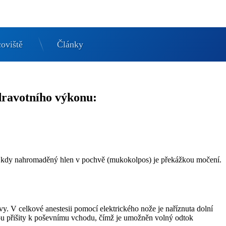
oviště
Články
dravotního výkonu:
í, kdy nahromaděný hlen v pochvě (mukokolpos) je překážkou močení.
vy. V celkové anestesii pomocí elektrického nože je naříznuta dolní
ou přišity k poševnímu vchodu, čímž je umožněn volný odtok