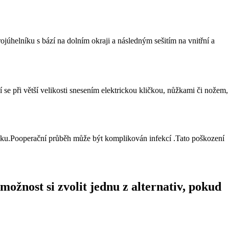
júhelníku s bází na dolním okraji a následným sešitím na vnitřní a
e při větší velikosti snesením elektrickou kličkou, nůžkami či nožem,
íku.Pooperační průběh může být komplikován infekcí .Tato poškození
ožnost si zvolit jednu z alternativ, pokud