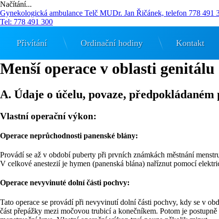
Načítání...
Přejít
Gynekologická ambulance Telč
MUDr. Jan Řičánek, telefon 778 491 
k
Tel:
778 491 300
obsahu
webu
Přivítání
Ordinační hodiny
Kontakt
Menší operace v oblasti genitálu
A. Údaje o účelu, povaze, předpokládaném 
Vlastní operační výkon:
Operace neprůchodnosti panenské blány:
Provádí se až v období puberty při prvních známkách městnání menst
V celkové anestezií je hymen (panenská blána) naříznut pomocí elektr
Operace nevyvinuté dolní části pochvy:
Tato operace se provádí při nevyvinutí dolní části pochvy, kdy se v ob
část přepážky mezi močovou trubicí a konečníkem. Potom je postupně 