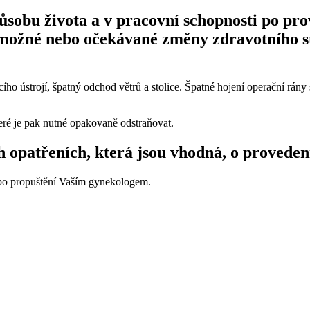
obu života a v pracovní schopnosti po prov
 možné nebo očekávané změny zdravotního s
ho ústrojí, špatný odchod větrů a stolice. Špatné hojení operační rán
ré je pak nutné opakovaně odstraňovat.
 opatřeních, která jsou vhodná, o proveden
 po propuštění Vaším gynekologem.