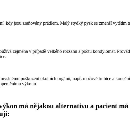
ní, kdy jsou zraňovány prádlem. Malý stydký pysk se zmenší vytětím tro
užívá zejména v případě velkého rozsahu a počtu kondylomat. Provádí s
ice.
úmyslnému poškození okolních orgánů, např. močové trubice a konečn
u operačnímu výkonu.
výkon má nějakou alternativu a pacient má m
ují: