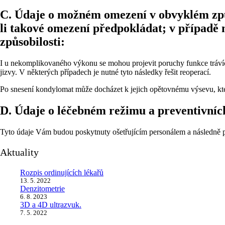
C. Údaje o možném omezení v obvyklém způs
li takové omezení předpokládat; v případě
způsobilosti:
I u nekomplikovaného výkonu se mohou projevit poruchy funkce trávící
jizvy. V některých případech je nutné tyto následky řešit reoperací.
Po snesení kondylomat může docházet k jejich opětovnému výsevu, kte
D. Údaje o léčebném režimu a preventivních
Tyto údaje Vám budou poskytnuty ošetřujícím personálem a následně
Aktuality
Rozpis ordinujících lékařů
13. 5. 2022
Denzitometrie
6. 8. 2023
3D a 4D ultrazvuk.
7. 5. 2022