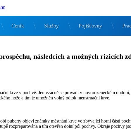
300
Ceník
Služby
Pojišťovny
Prac
prospěchu, následcích a možných rizicích z
ruační krve v pochvě. Jen vzácně se provádí v novorozeneckém obdob
ického nože a tím je umožněn volný odtok menstruační krve.
dobí puberty objeví známky městnání krve ve zbývající horní části poch
tupě rozpreparována a tím otevřen dolní pól pochvy. Okraje pochvy js